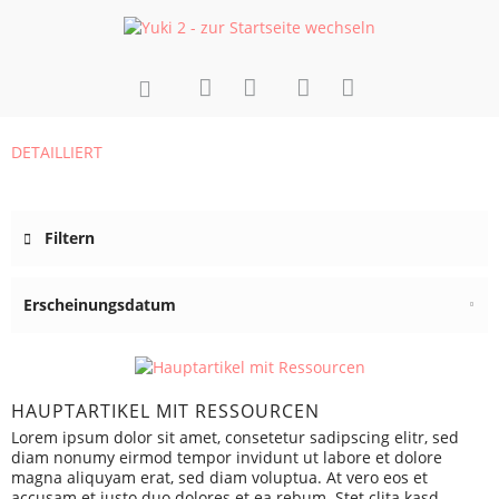
DETAILLIERT
FILTER
Filtern
HAUPTARTIKEL MIT RESSOURCEN
Lorem ipsum dolor sit amet, consetetur sadipscing elitr, sed
diam nonumy eirmod tempor invidunt ut labore et dolore
magna aliquyam erat, sed diam voluptua. At vero eos et
accusam et justo duo dolores et ea rebum. Stet clita kasd...