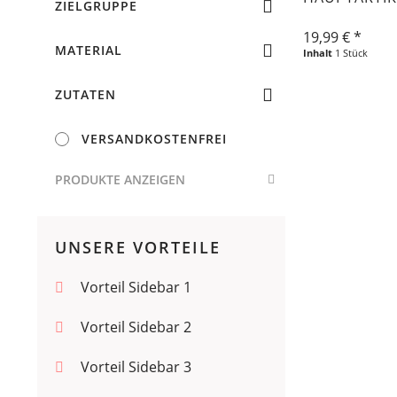
ZIELGRUPPE
S
Hervorgehoben
19,99 € *
Frau
MATERIAL
Inhalt
1 Stück
XL
Mit Zubehör-Artikel
Kinder
Baumwolle
ZUTATEN
Mit ähnliche Artikel
Mann
Kunststoff
Fisch
Versandkostenfrei
VERSANDKOSTENFREI
Leder
Milch
PRODUKTE ANZEIGEN
Polyester
Pfeffer
Salz
UNSERE VORTEILE
Weizen
Vorteil Sidebar 1
Zucker
Vorteil Sidebar 2
Vorteil Sidebar 3