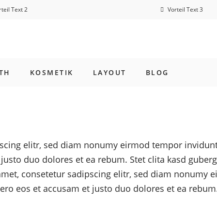
teil Text 2
Vorteil Text 3
TH
KOSMETIK
LAYOUT
BLOG
scing elitr, sed diam nonumy eirmod tempor invidunt
justo duo dolores et ea rebum. Stet clita kasd guber
amet, consetetur sadipscing elitr, sed diam nonumy e
ero eos et accusam et justo duo dolores et ea rebum. 