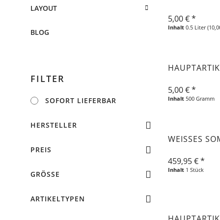
LAYOUT
5,00 € *
Inhalt
0.5 Liter
(10,0
BLOG
HAUPTARTIK
FILTER
5,00 € *
Inhalt
500 Gramm
SOFORT LIEFERBAR
HERSTELLER
WEISSES SO
Limon
PREIS
459,95 € *
Shopware Food
Inhalt
1 Stück
GRÖSSE
von
1,99 €
bis
459,95 €
Shopware Freetime
L
ARTIKELTYPEN
Tomillo
M
HAUPTARTIK
Grundpreis