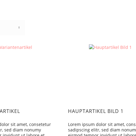
ARTIKEL
HAUPTARTIKEL BILD 1
olor sit amet, consetetur
Lorem ipsum dolor sit amet, cons
itr, sed diam nonumy
sadipscing elitr, sed diam nonum
 invidunt ut labore et
eirmod tempor invidunt ut labore