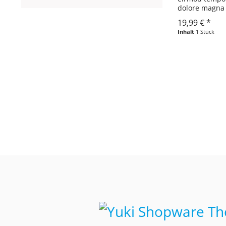
dolore magna 
voluptua. At v
19,99 € *
duo dolores et
Inhalt
1 Stück