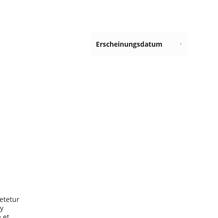
etetur
y
 et