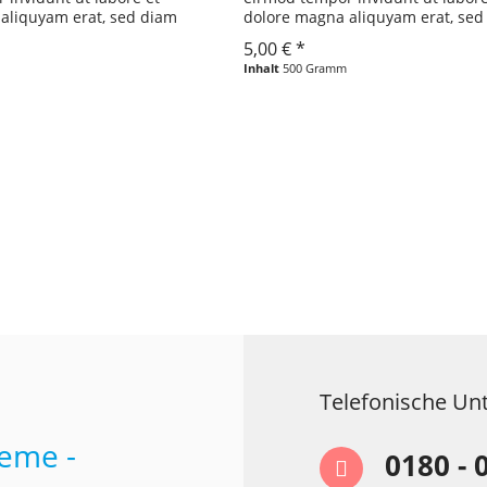
aliquyam erat, sed diam
dolore magna aliquyam erat, sed
ero eos et accusam et justo
voluptua. At vero eos et accusam 
5,00 € *
 ea rebum. Stet clita kasd...
duo dolores et ea rebum. Stet clit
Inhalt
500 Gramm
Telefonische Un
0180 - 