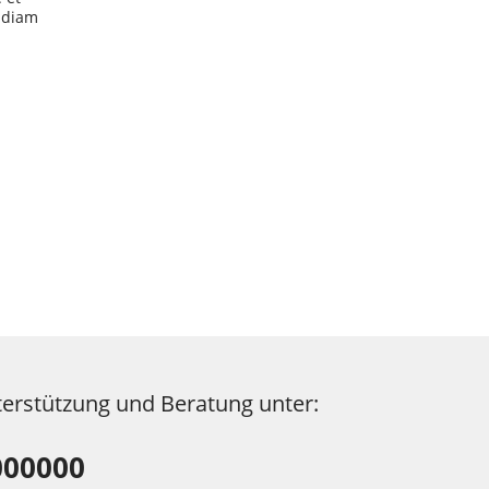
 diam
et justo
a kasd...
terstützung und Beratung unter:
000000